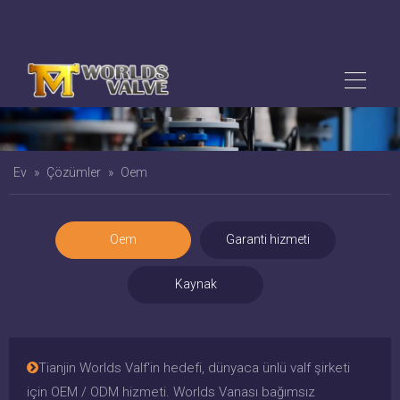
Ev
»
Çözümler
»
Oem
Oem
Garanti hizmeti
Kaynak
Tianjin Worlds Valf'in hedefi, dünyaca ünlü valf şirketi

için OEM / ODM hizmeti. Worlds Vanası bağımsız