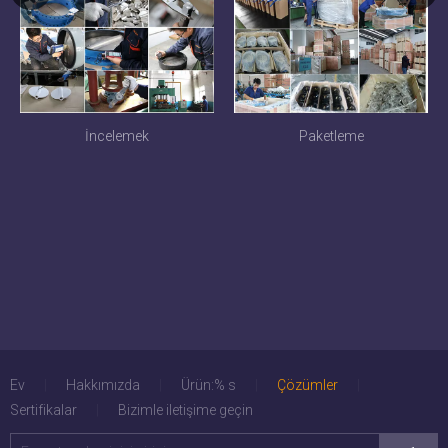
İncelemek
Paketleme
Ev
|
Hakkımızda
|
Ürün:% s
|
Çözümler
|
Sertifikalar
|
Bizimle iletişime geçin